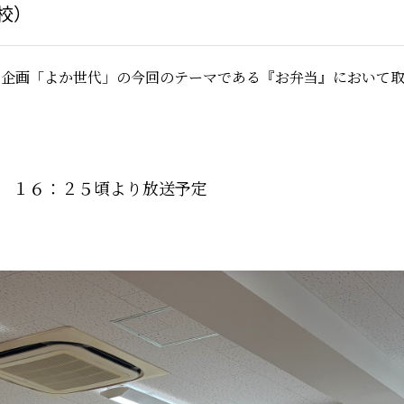
校）
の企画「よか世代」の今回のテーマである『お弁当』において
 １６：２５頃より放送予定