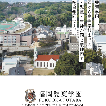
学ぶ総合学園です。
園児・児童・生徒が同じ敷地内で
幼稚園から高等学校までの
福岡雙葉学園は、
JUNIOR AND SENIOR HIGH SCHOOL