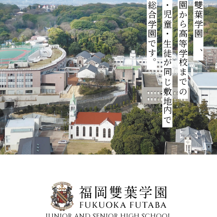
学ぶ総合学園です。
園児・児童・生徒が同じ敷地内で
幼稚園から高等学校までの
福岡雙葉学園は、
JUNIOR AND SENIOR HIGH SCHOOL