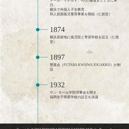
メール・マチルド、4人の修道女とともに来
日。
横浜で外国人子女教育、
邦人貧困孤児養育事業を開始（仁慈堂）
1874
横浜居留地に孤児院と寄宿学校を設立（仁慈
堂）
1897
雙葉会（FUTABA KWAIWA JOGAKKO）が創
設
1932
サン･モール学院理事会を開き、
福岡女子商業学校の設立を決議