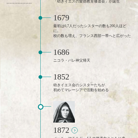
「幼きイエスの愛徳教育修道会」が誕生
1679
最初は6,7人だったシスターの数も200人ほど
に。
校の数も増え、フランス西部一帯へと広がった
1686
ニコラ・バレ神父帰天
1852
幼きイエス会のシスターたちが
初めてマレーシアで活動を始める
1872