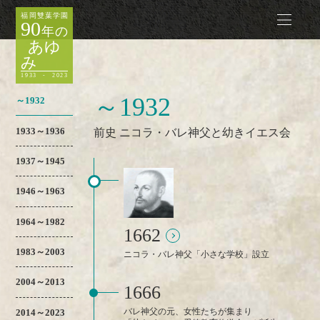
福岡雙葉学園
90
年の
あゆ
み
1933 - 2023
～1932
～1932
1933～1936
前史 ニコラ・バレ神父と幼きイエス会
1937～1945
1946～1963
1964～1982
1662
1983～2003
ニコラ・バレ神父「小さな学校」設立
2004～2013
1666
バレ神父の元、女性たちが集まり
2014～2023